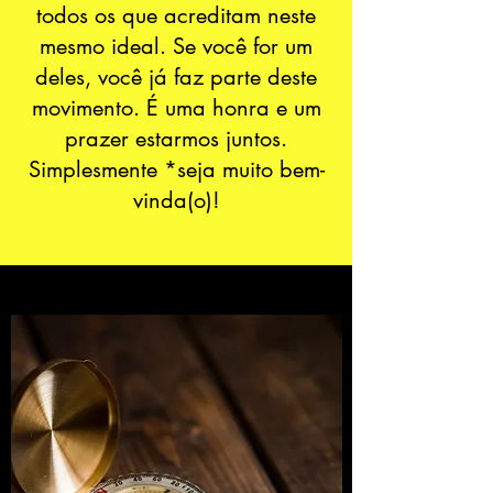
todos os que acreditam neste
mesmo ideal. Se você for um
deles, você já faz parte deste
movimento. É uma honra e um
prazer estarmos juntos.
Simplesmente *seja muito bem-
vinda(o)!