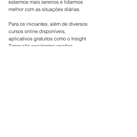
estarmos mais serenos e lidarmos 
melhor com as situações diárias.
Para os iniciantes, além de diversos 
cursos online disponíveis, 
aplicativos gratuitos como o Insight 
Timer são excelentes opções. 
Especificamente nesta plataforma o 
usuário encontra mais de 60.000 
meditações gratuitas de todos os 
tipos, durações e estilos.
Ver tudo
Posts recentes